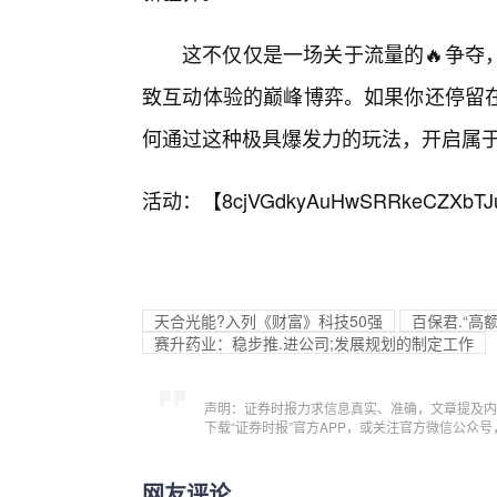
这不仅仅是一场关于流量的🔥争夺
致互动体验的巅峰博弈。如果你还停留
何通过这种极具爆发力的玩法，开启属
活动：【
8cjVGdkyAuHwSRRkeCZXbTJ
天合光能?入列《财富》科技50强
百保君.“高
赛升药业：稳步推.进公司;发展规划的制定工作
声明：证券时报力求信息真实、准确，文章提及内
下载“证券时报”官方APP，或关注官方微信公众
网友评论