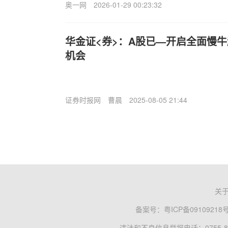
奥一网
2026-01-29 00:23:32
华金证<券>：A股已—开启全面慢牛
机会
证券时报网
曹晨
2025-08-05 21:44
关
备案号：
粤ICP备09109218
违法和不良信息举报电话：0755-83