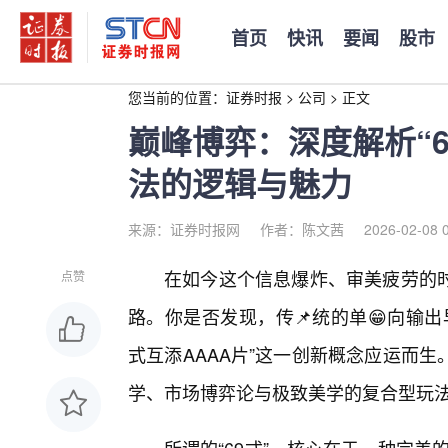
首页
快讯
要闻
股市
您当前的位置：
证券时报
>
公司
>
正文
巅峰博弈：深度解析“6
法的逻辑与魅力
来源：证券时报网
作者：陈文茜
2026-02-08 
在如今这个信息爆炸、审美疲劳的
点赞
路。你是否发现，传📌统的单😁向输
式互添AAAA片”这一创新概念应运而
学、市场博弈论与极致美学的复合型玩